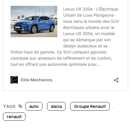
Étiquettes
,
,
,
auto
dacia
Groupe Renault
renault