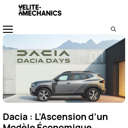
Aller
au
contenu
MENU
Dacia : L’Ascension d’un
Modèle Économique